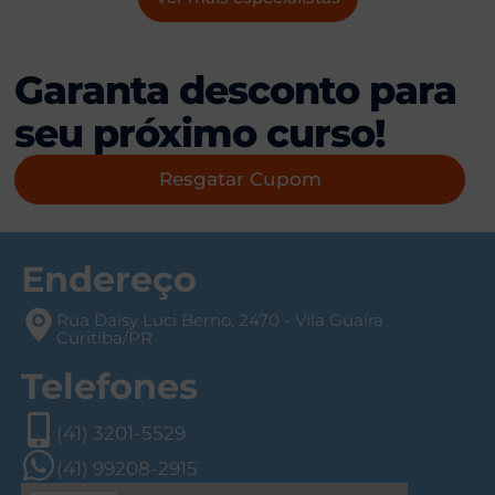
Garanta desconto para
seu próximo curso!
Resgatar Cupom
Endereço
Rua Daisy Luci Berno, 2470 - Vila Guaíra
Curitiba/PR
Telefones
(41) 3201-5529
(41) 99208-2915