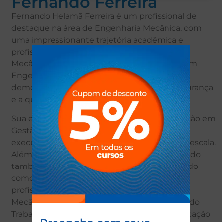
Fernando Ferreira
Fernando Helamã Ferreira é um profissional de
destaque na área de Engenharia Mecânica, com
uma impressionante trajetória acadêmica e
profissional. Ele é Bacharel em Engenharia
Mecânica e detém uma formação adicional em
Engenharia de Segurança do Trabalho,
demonstrando seu compromisso com a segurança
e a qualidade em todas as suas atividades.
Sua expertise vai além, com uma especialização em
Gestão de Projetos, que o capacita a liderar e
executar com excelência projetos de grande escala.
Além de suas realizações acadêmicas, Fernando
também dedica seu tempo ao ensino, atuando
como professor em escolas públicas
profissionalizantes nos cursos de Técnico em
Mecânica Industrial e Técnico em Segurança do
Trabalho. Seu comprometimento com a educação