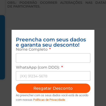
OBS.: PODERÃO OCORRER ALTERAÇÕES NAS DAT
DE PARTICIPANTES.
Preencha com seus dados
e garanta seu desconto!
Nome Completo
WhatsApp (com DDD):
Resgatar Desconto
Ao preencher com os seus dados você está de acordo
com nossas
Políticas de Privacidade
Sugestões de Cursos