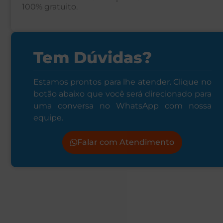
100% gratuito.
Tem Dúvidas?
Estamos prontos para lhe atender. Clique no
botão abaixo que você será direcionado para
uma conversa no WhatsApp com nossa
equipe.
Falar com Atendimento