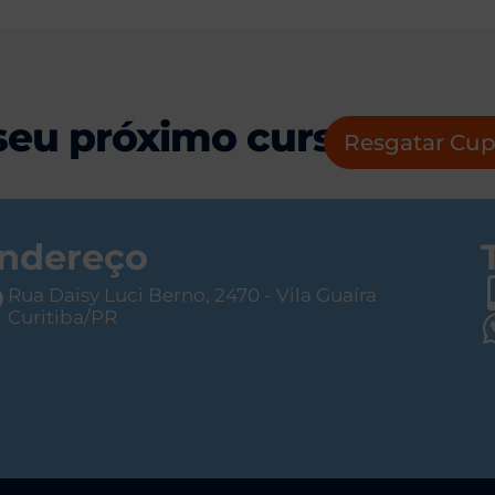
seu próximo curso!
Resgatar Cu
ndereço
Rua Daisy Luci Berno, 2470 - Vila Guaíra
Curitiba/PR