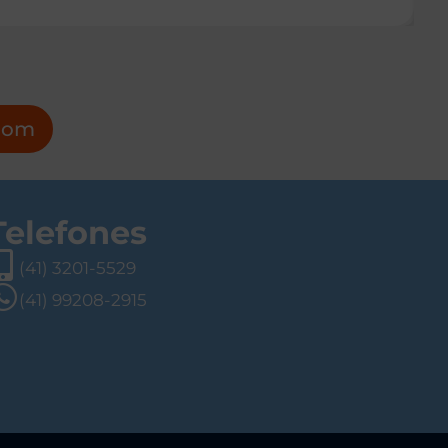
pom
Telefones
(41) 3201-5529
(41) 99208-2915