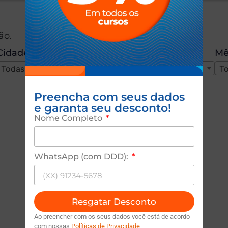
ão.
Cidade onde Deseja Estudar
Mê
Todas as Cidades
To
Preencha com seus dados
e garanta seu desconto!
Nome Completo
WhatsApp (com DDD):
Resgatar Desconto
Ao preencher com os seus dados você está de acordo
com nossas
Políticas de Privacidade