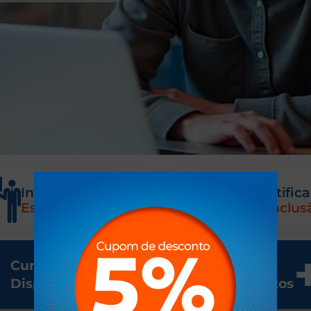
Instrutores
Certific
Especializados
Conclus
12
Cursos
Centros de
Disponíveis
Treinamentos