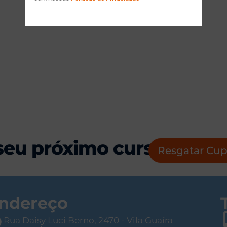
seu próximo curso!
Resgatar Cu
ndereço
Rua Daisy Luci Berno, 2470 - Vila Guaíra