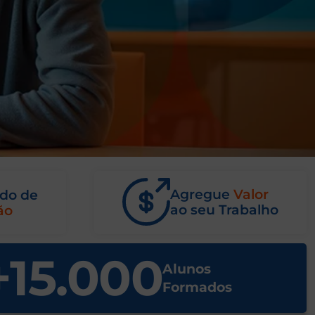
Agregue
Valor
ado de
ao seu Trabalho
ão
+
15.000
Alunos
Formados