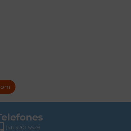
pom
Telefones
(41) 3201-5529